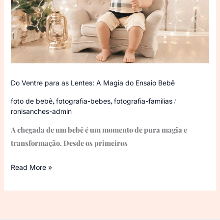
A
Magia
do
Ensaio
Bebê
Do Ventre para as Lentes: A Magia do Ensaio Bebê
,
,
/
foto de bebê
fotografia-bebes
fotografia-familias
ronisanches-admin
A chegada de um bebê é um momento de pura magia e
transformação. Desde os primeiros
Read More »