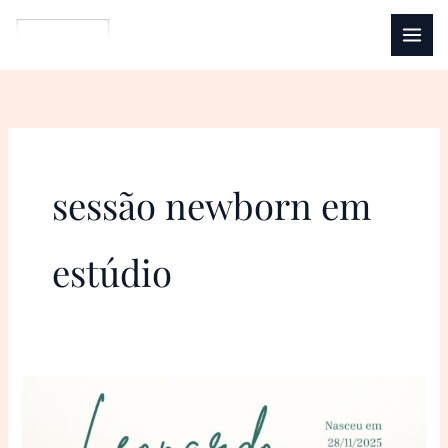
Ir
para
o
conteúdo
sessão newborn em
estúdio
Newborn
do
Léo