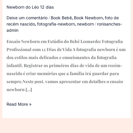
Newborn do Léo 12 dias
/
,
,
Deixe um comentário
Book Bebê
Book Newborn
foto de
,
,
/
recém nascido
fotografia-newborn
newborn
ronisanches-
admin
Ensaio Newborn em Estúdio do Bebê Leonardo: Fotografia
Profissional com 12 Dias de Vida A fotografia newborn é um
dos estilos mais delicados e emocionantes da fotografia
infantil. Registrar os primeiros dias de vida de um recém-
nascido é criar memórias que a família irá guardar para
sempre.Neste post, vamos apresentar em detalhes o ensaio
newborn […]
Read More »