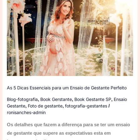
5
Dicas
Essenciais
para
um
Ensaio
de
Gestante
Perfeito
As 5 Dicas Essenciais para um Ensaio de Gestante Perfeito
Blog-fotografia
Book Gerstante
Book Gestante SP
Ensaio
,
,
,
Gestante
Foto de gestante
fotografia-gestantes
,
,
/
ronisanches-admin
Os detalhes que fazem a diferença para se ter um ensaio
de gestante que supere as expectativas esta em