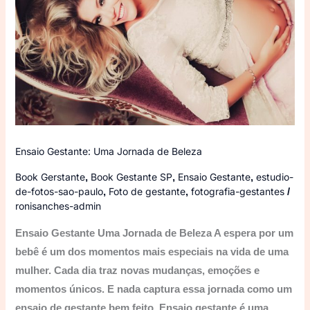
Jornada
de
Beleza
Ensaio Gestante: Uma Jornada de Beleza
Book Gerstante
Book Gestante SP
Ensaio Gestante
estudio-
,
,
,
de-fotos-sao-paulo
Foto de gestante
fotografia-gestantes
,
,
/
ronisanches-admin
Ensaio Gestante Uma Jornada de Beleza A espera por um
bebê é um dos momentos mais especiais na vida de uma
mulher. Cada dia traz novas mudanças, emoções e
momentos únicos. E nada captura essa jornada como um
ensaio de gestante bem feito. Ensaio gestante é uma