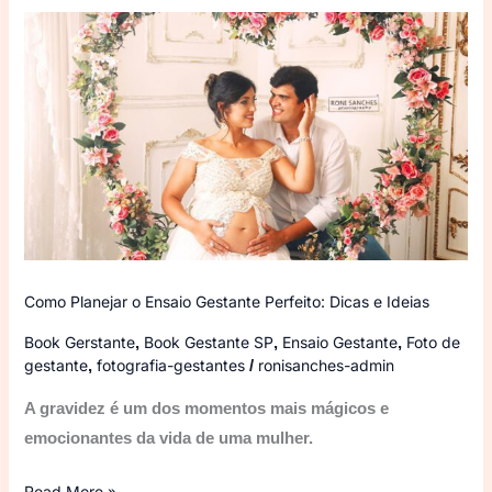
Como
Planejar
o
Ensaio
Gestante
Perfeito:
Dicas
e
Ideias
Como Planejar o Ensaio Gestante Perfeito: Dicas e Ideias
Book Gerstante
Book Gestante SP
Ensaio Gestante
Foto de
,
,
,
gestante
fotografia-gestantes
ronisanches-admin
,
/
A gravidez é um dos momentos mais mágicos e
emocionantes da vida de uma mulher.
Read More »