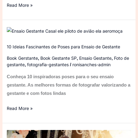
Read More »
10
Ideias
Fascinantes
10 Ideias Fascinantes de Poses para Ensaio de Gestante
de
Book Gerstante
Book Gestante SP
Ensaio Gestante
Foto de
,
,
,
Poses
gestante
fotografia-gestantes
ronisanches-admin
,
/
para
Conheça 10 inspiradoras poses para o seu ensaio
Ensaio
gestante. As melhores formas de fotografar valorizando a
de
gestante e com fotos lindas
Gestante
Read More »
As