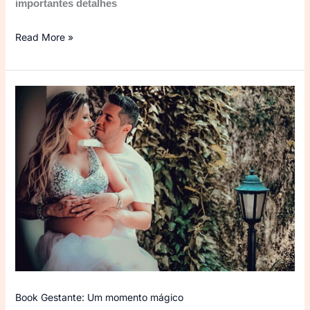
importantes detalhes
Read More »
Book
Gestante:
Um
momento
mágico
Book Gestante: Um momento mágico