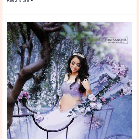
Conheça
todos
os
Cenários
para
Ensaio
gestante