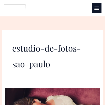
Ir
para
o
conteúdo
estudio-de-fotos-
sao-paulo
Ensaio
Gestante:
Uma