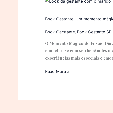
Book
Gestante:
Um
Book Gestante: Um momento mági
momento
mágico
,
Book Gerstante
Book Gestante SP
O Momento Mágico do Ensaio Duran
conectar-se com seu bebê antes mes
experiências mais especiais e emo
Read More »